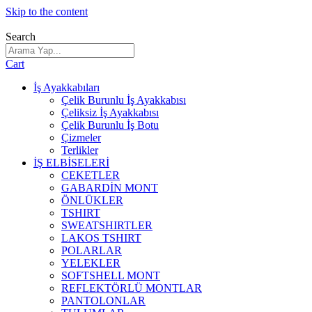
Skip to the content
Search
Cart
İş Ayakkabıları
Çelik Burunlu İş Ayakkabısı
Çeliksiz İş Ayakkabısı
Çelik Burunlu İş Botu
Çizmeler
Terlikler
İŞ ELBİSELERİ
CEKETLER
GABARDİN MONT
ÖNLÜKLER
TSHIRT
SWEATSHIRTLER
LAKOS TSHIRT
POLARLAR
YELEKLER
SOFTSHELL MONT
REFLEKTÖRLÜ MONTLAR
PANTOLONLAR