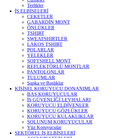
Terlikler
İŞ ELBİSELERİ
CEKETLER
GABARDİN MONT
ÖNLÜKLER
TSHIRT
SWEATSHIRTLER
LAKOS TSHIRT
POLARLAR
YELEKLER
SOFTSHELL MONT
REFLEKTÖRLÜ MONTLAR
PANTOLONLAR
TULUMLAR
Şapka ve Başlıklar
KİŞİSEL KORUYUCU DONANIMLAR
BAŞ KORUYUCULAR
İŞ GÜVENLİĞİ LEVHALARI
KORUYUCU ELDİVENLER
KORUYUCU GÖZLÜKLER
KORUYUCU KULAKLIKLAR
SOLUNUM KORUYUCULAR
Yüz Koruyucular
SEKTÖREL İŞ ELBİSELERİ