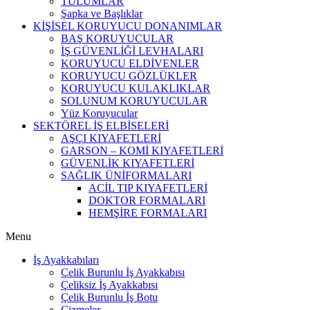
TULUMLAR
Şapka ve Başlıklar
KİŞİSEL KORUYUCU DONANIMLAR
BAŞ KORUYUCULAR
İŞ GÜVENLİĞİ LEVHALARI
KORUYUCU ELDİVENLER
KORUYUCU GÖZLÜKLER
KORUYUCU KULAKLIKLAR
SOLUNUM KORUYUCULAR
Yüz Koruyucular
SEKTÖREL İŞ ELBİSELERİ
AŞÇI KIYAFETLERİ
GARSON – KOMİ KIYAFETLERİ
GÜVENLİK KIYAFETLERİ
SAĞLIK ÜNİFORMALARI
ACİL TIP KIYAFETLERİ
DOKTOR FORMALARI
HEMŞİRE FORMALARI
Menu
İş Ayakkabıları
Çelik Burunlu İş Ayakkabısı
Çeliksiz İş Ayakkabısı
Çelik Burunlu İş Botu
Çizmeler