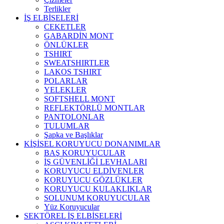
Terlikler
İŞ ELBİSELERİ
CEKETLER
GABARDİN MONT
ÖNLÜKLER
TSHIRT
SWEATSHIRTLER
LAKOS TSHIRT
POLARLAR
YELEKLER
SOFTSHELL MONT
REFLEKTÖRLÜ MONTLAR
PANTOLONLAR
TULUMLAR
Şapka ve Başlıklar
KİŞİSEL KORUYUCU DONANIMLAR
BAŞ KORUYUCULAR
İŞ GÜVENLİĞİ LEVHALARI
KORUYUCU ELDİVENLER
KORUYUCU GÖZLÜKLER
KORUYUCU KULAKLIKLAR
SOLUNUM KORUYUCULAR
Yüz Koruyucular
SEKTÖREL İŞ ELBİSELERİ