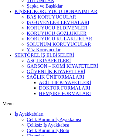
TULUMLAR
Şapka ve Başlıklar
KİŞİSEL KORUYUCU DONANIMLAR
BAŞ KORUYUCULAR
İŞ GÜVENLİĞİ LEVHALARI
KORUYUCU ELDİVENLER
KORUYUCU GÖZLÜKLER
KORUYUCU KULAKLIKLAR
SOLUNUM KORUYUCULAR
Yüz Koruyucular
SEKTÖREL İŞ ELBİSELERİ
AŞÇI KIYAFETLERİ
GARSON – KOMİ KIYAFETLERİ
GÜVENLİK KIYAFETLERİ
SAĞLIK ÜNİFORMALARI
ACİL TIP KIYAFETLERİ
DOKTOR FORMALARI
HEMŞİRE FORMALARI
Menu
İş Ayakkabıları
Çelik Burunlu İş Ayakkabısı
Çeliksiz İş Ayakkabısı
Çelik Burunlu İş Botu
Çizmeler