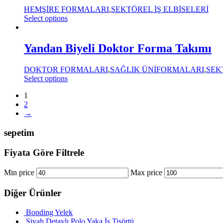
HEMŞİRE FORMALARI
,
SEKTÖREL İŞ ELBİSELERİ
Select options
Yandan Biyeli Doktor Forma Takımı
DOKTOR FORMALARI
,
SAĞLIK ÜNİFORMALARI
,
SEK
Select options
1
2
→
sepetim
Fiyata Göre Filtrele
Min price
Max price
Diğer Ürünler
Bonding Yelek
Siyah Detaylı Polo Yaka İş Tişörtü