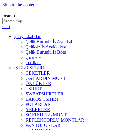
Skip to the content
Search
Cart
İş Ayakkabıları
Çelik Burunlu İş Ayakkabısı
Çeliksiz İş Ayakkabısı
Çelik Burunlu İş Botu
Çizmeler
Terlikler
İŞ ELBİSELERİ
CEKETLER
GABARDİN MONT
ÖNLÜKLER
TSHIRT
SWEATSHIRTLER
LAKOS TSHIRT
POLARLAR
YELEKLER
SOFTSHELL MONT
REFLEKTÖRLÜ MONTLAR
PANTOLONLAR