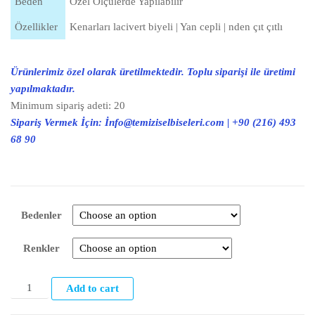
Beden
Özel Ölçülerde Yapılabilir
Özellikler
Kenarları lacivert biyeli | Yan cepli | nden çıt çıtlı
Ürünlerimiz özel olarak üretilmektedir. Toplu siparişi ile üretimi
yapılmaktadır.
Minimum sipariş adeti: 20
Sipariş Vermek İçin: İnfo@temiziselbiseleri.com | +90 (216) 493
68 90
Bedenler
Renkler
Add to cart