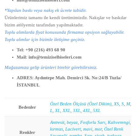
info@temiziselbiseleri.com
*Yapılan baskı veya nakış ek ücrete tabidir.
Ürünlerimiz tamamı ile kendi üretimimizdir. Nakışlar ve baskılar
bizim atölyemiz tarafından yapılmaktadır.
Toplu alımlarda fiyat konusunda firmamız opsiyon sağlayabilir.
Toplu alımlar için bizimle iletişime geçiniz.
Tel: +90 (216) 493 68 90
Mail: info@temiziselbiseleri.com
Mağazamıza gelip ürünleri birebir görebilirsiniz.
ADRES: Aydıntepe Mah. Demirci Sk. No:24/B Tuzla/
İSTANBUL
Özel Beden Ölçüsü (Özel Dikim)
,
XS
,
S
,
M
,
Bedenler
L
,
XL
,
XXL
,
3XL
,
4XL
,
5XL
Antresit
,
beyaz
,
Fosforlu Sarı
,
Kahverengi
,
kırmızı
,
Lacivert
,
mavi
,
mor
,
Özel Renk
Renkler
Seçeneği
,
pembe
,
Sarı
,
siyah
,
turkuaz
,