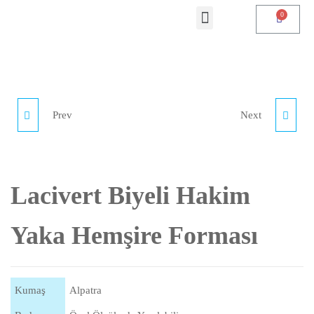
Prev
Next
V YAKA İŞ TIŞÖRTÜ
REFLEKTÖRLÜ İŞ
TULUMU
Lacivert Biyeli Hakim
Yaka Hemşire Forması
Kumaş
Alpatra