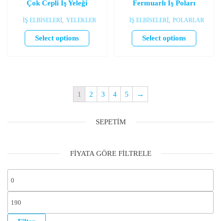
Çok Cepli İş Yeleği
Fermuarlı İş Poları
İŞ ELBİSELERİ
,
YELEKLER
İŞ ELBİSELERİ
,
POLARLAR
Select options
Select options
1
2
3
4
5
→
SEPETIM
FIYATA GÖRE FILTRELE