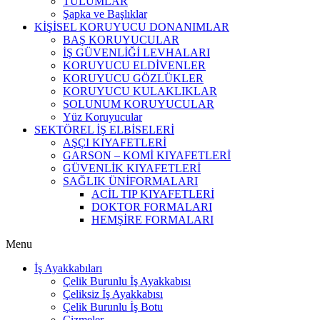
TULUMLAR
Şapka ve Başlıklar
KİŞİSEL KORUYUCU DONANIMLAR
BAŞ KORUYUCULAR
İŞ GÜVENLİĞİ LEVHALARI
KORUYUCU ELDİVENLER
KORUYUCU GÖZLÜKLER
KORUYUCU KULAKLIKLAR
SOLUNUM KORUYUCULAR
Yüz Koruyucular
SEKTÖREL İŞ ELBİSELERİ
AŞÇI KIYAFETLERİ
GARSON – KOMİ KIYAFETLERİ
GÜVENLİK KIYAFETLERİ
SAĞLIK ÜNİFORMALARI
ACİL TIP KIYAFETLERİ
DOKTOR FORMALARI
HEMŞİRE FORMALARI
Menu
İş Ayakkabıları
Çelik Burunlu İş Ayakkabısı
Çeliksiz İş Ayakkabısı
Çelik Burunlu İş Botu
Çizmeler