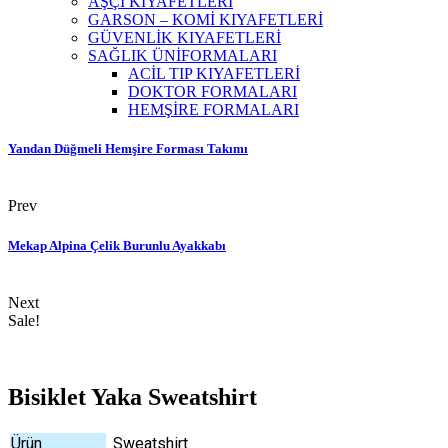
AŞÇI KIYAFETLERİ
GARSON – KOMİ KIYAFETLERİ
GÜVENLİK KIYAFETLERİ
SAĞLIK ÜNİFORMALARI
ACİL TIP KIYAFETLERİ
DOKTOR FORMALARI
HEMŞİRE FORMALARI
Yandan Düğmeli Hemşire Forması Takımı
Prev
Mekap Alpina Çelik Burunlu Ayakkabı
Next
Sale!
Bisiklet Yaka Sweatshirt
Ürün
Sweatshirt