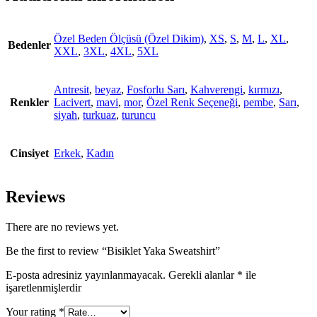
Özel Beden Ölçüsü (Özel Dikim)
,
XS
,
S
,
M
,
L
,
XL
,
Bedenler
XXL
,
3XL
,
4XL
,
5XL
Antresit
,
beyaz
,
Fosforlu Sarı
,
Kahverengi
,
kırmızı
,
Renkler
Lacivert
,
mavi
,
mor
,
Özel Renk Seçeneği
,
pembe
,
Sarı
,
siyah
,
turkuaz
,
turuncu
Cinsiyet
Erkek
,
Kadın
Reviews
There are no reviews yet.
Be the first to review “Bisiklet Yaka Sweatshirt”
E-posta adresiniz yayınlanmayacak.
Gerekli alanlar
*
ile
işaretlenmişlerdir
Your rating
*