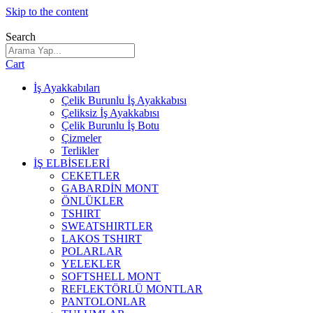
Skip to the content
Search
Cart
İş Ayakkabıları
Çelik Burunlu İş Ayakkabısı
Çeliksiz İş Ayakkabısı
Çelik Burunlu İş Botu
Çizmeler
Terlikler
İŞ ELBİSELERİ
CEKETLER
GABARDİN MONT
ÖNLÜKLER
TSHIRT
SWEATSHIRTLER
LAKOS TSHIRT
POLARLAR
YELEKLER
SOFTSHELL MONT
REFLEKTÖRLÜ MONTLAR
PANTOLONLAR