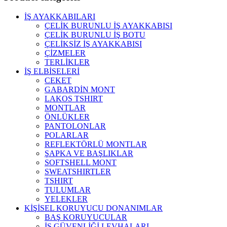
İŞ AYAKKABILARI
ÇELİK BURUNLU İŞ AYAKKABISI
ÇELİK BURUNLU İŞ BOTU
ÇELİKSİZ İŞ AYAKKABISI
ÇİZMELER
TERLİKLER
İŞ ELBİSELERİ
CEKET
GABARDİN MONT
LAKOS TSHIRT
MONTLAR
ÖNLÜKLER
PANTOLONLAR
POLARLAR
REFLEKTÖRLÜ MONTLAR
ŞAPKA VE BAŞLIKLAR
SOFTSHELL MONT
SWEATSHIRTLER
TSHIRT
TULUMLAR
YELEKLER
KİŞİSEL KORUYUCU DONANIMLAR
BAŞ KORUYUCULAR
İŞ GÜVENLİĞİ LEVHALARI