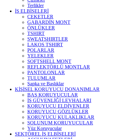
Terlikler
İŞ ELBİSELERİ
CEKETLER
GABARDİN MONT
ÖNLÜKLER
TSHIRT
SWEATSHIRTLER
LAKOS TSHIRT
POLARLAR
YELEKLER
SOFTSHELL MONT
REFLEKTÖRLÜ MONTLAR
PANTOLONLAR
TULUMLAR
Şapka ve Başlıklar
KİŞİSEL KORUYUCU DONANIMLAR
BAŞ KORUYUCULAR
İŞ GÜVENLİĞİ LEVHALARI
KORUYUCU ELDİVENLER
KORUYUCU GÖZLÜKLER
KORUYUCU KULAKLIKLAR
SOLUNUM KORUYUCULAR
Yüz Koruyucular
SEKTÖREL İŞ ELBİSELERİ