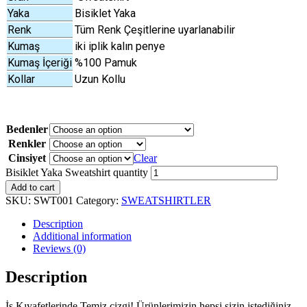
Yaka
Bisiklet Yaka
Renk
Tüm Renk Çeşitlerine uyarlanabilir
Kumaş
iki iplik kalın penye
Kumaş İçeriği
%100 Pamuk
Kollar
Uzun Kollu
Bedenler
Renkler
Cinsiyet
Clear
Bisiklet Yaka Sweatshirt quantity
Add to cart
SKU:
SWT001
Category:
SWEATSHIRTLER
Description
Additional information
Reviews (0)
Description
İş Kıyafetlerinde Temiz çizgi! Ürünlerimizin hepsi sizin istediğiniz