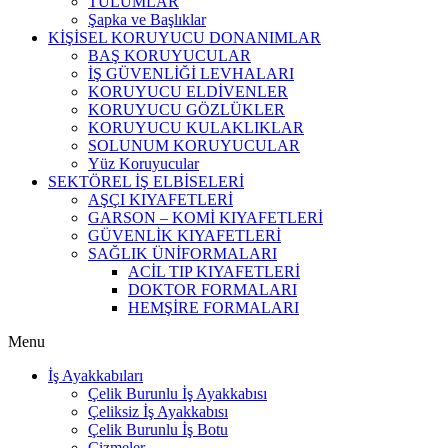
TULUMLAR
Şapka ve Başlıklar
KİŞİSEL KORUYUCU DONANIMLAR
BAŞ KORUYUCULAR
İŞ GÜVENLİĞİ LEVHALARI
KORUYUCU ELDİVENLER
KORUYUCU GÖZLÜKLER
KORUYUCU KULAKLIKLAR
SOLUNUM KORUYUCULAR
Yüz Koruyucular
SEKTÖREL İŞ ELBİSELERİ
AŞÇI KIYAFETLERİ
GARSON – KOMİ KIYAFETLERİ
GÜVENLİK KIYAFETLERİ
SAĞLIK ÜNİFORMALARI
ACİL TIP KIYAFETLERİ
DOKTOR FORMALARI
HEMŞİRE FORMALARI
Menu
İş Ayakkabıları
Çelik Burunlu İş Ayakkabısı
Çeliksiz İş Ayakkabısı
Çelik Burunlu İş Botu
Çizmeler