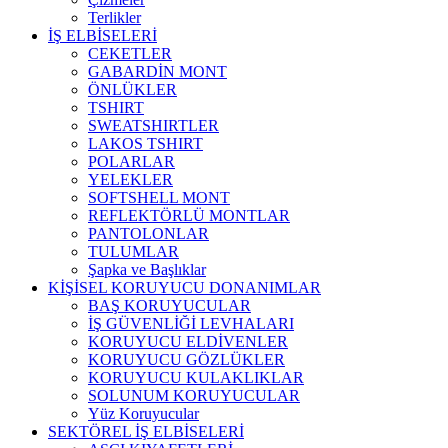
Terlikler
İŞ ELBİSELERİ
CEKETLER
GABARDİN MONT
ÖNLÜKLER
TSHIRT
SWEATSHIRTLER
LAKOS TSHIRT
POLARLAR
YELEKLER
SOFTSHELL MONT
REFLEKTÖRLÜ MONTLAR
PANTOLONLAR
TULUMLAR
Şapka ve Başlıklar
KİŞİSEL KORUYUCU DONANIMLAR
BAŞ KORUYUCULAR
İŞ GÜVENLİĞİ LEVHALARI
KORUYUCU ELDİVENLER
KORUYUCU GÖZLÜKLER
KORUYUCU KULAKLIKLAR
SOLUNUM KORUYUCULAR
Yüz Koruyucular
SEKTÖREL İŞ ELBİSELERİ