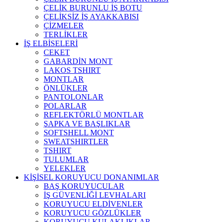
ÇELİK BURUNLU İŞ BOTU
ÇELİKSİZ İŞ AYAKKABISI
ÇİZMELER
TERLİKLER
İŞ ELBİSELERİ
CEKET
GABARDİN MONT
LAKOS TSHIRT
MONTLAR
ÖNLÜKLER
PANTOLONLAR
POLARLAR
REFLEKTÖRLÜ MONTLAR
ŞAPKA VE BAŞLIKLAR
SOFTSHELL MONT
SWEATSHIRTLER
TSHIRT
TULUMLAR
YELEKLER
KİŞİSEL KORUYUCU DONANIMLAR
BAŞ KORUYUCULAR
İŞ GÜVENLİĞİ LEVHALARI
KORUYUCU ELDİVENLER
KORUYUCU GÖZLÜKLER
KORUYUCU KULAKLIKLAR