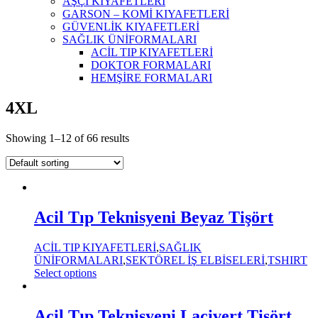
AŞÇI KIYAFETLERİ
GARSON – KOMİ KIYAFETLERİ
GÜVENLİK KIYAFETLERİ
SAĞLIK ÜNİFORMALARI
ACİL TIP KIYAFETLERİ
DOKTOR FORMALARI
HEMŞİRE FORMALARI
4XL
Showing 1–12 of 66 results
Acil Tıp Teknisyeni Beyaz Tişört
ACİL TIP KIYAFETLERİ
,
SAĞLIK
ÜNİFORMALARI
,
SEKTÖREL İŞ ELBİSELERİ
,
TSHIRT
Select options
Acil Tıp Teknisyeni Lacivert Tişört