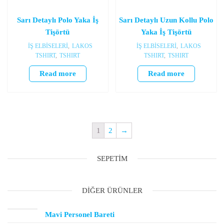
Sarı Detaylı Polo Yaka İş
Sarı Detaylı Uzun Kollu Polo
Tişörtü
Yaka İş Tişörtü
İŞ ELBİSELERİ
,
LAKOS
İŞ ELBİSELERİ
,
LAKOS
TSHIRT
,
TSHIRT
TSHIRT
,
TSHIRT
Read more
Read more
1
2
→
SEPETIM
DIĞER ÜRÜNLER
Mavi Personel Bareti