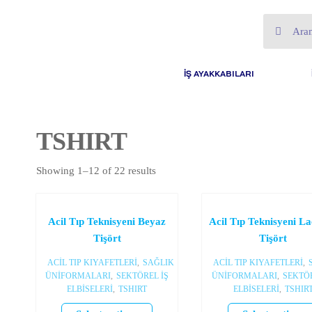
İŞ AYAKKABILARI
TSHIRT
Showing 1–12 of 22 results
Acil Tıp Teknisyeni Beyaz
Acil Tıp Teknisyeni La
Tişört
Tişört
ACİL TIP KIYAFETLERİ
,
SAĞLIK
ACİL TIP KIYAFETLERİ
,
ÜNİFORMALARI
,
SEKTÖREL İŞ
ÜNİFORMALARI
,
SEKTÖR
ELBİSELERİ
,
TSHIRT
ELBİSELERİ
,
TSHIR