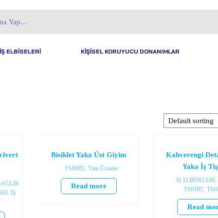
İŞ ELBİSELERİ
KİŞİSEL KORUYUCU DONANIMLAR
civert
Bisiklet Yaka Üst Giyim
Kahverengi Deta
Yaka İş Tiş
TSHIRT
,
Tüm Ürünler
İŞ ELBİSELERİ
,
SAĞLIK
Read more
TSHIRT
,
TSH
EL İŞ
T
Read mo