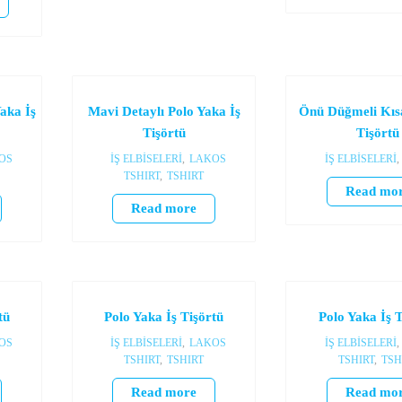
Yaka İş
Mavi Detaylı Polo Yaka İş
Önü Düğmeli Kısa
Tişörtü
Tişörtü
OS
İŞ ELBİSELERİ
,
LAKOS
İŞ ELBİSELERİ
,
TSHIRT
,
TSHIRT
Read mo
Read more
tü
Polo Yaka İş Tişörtü
Polo Yaka İş T
OS
İŞ ELBİSELERİ
,
LAKOS
İŞ ELBİSELERİ
,
TSHIRT
,
TSHIRT
TSHIRT
,
TSH
Read more
Read mo