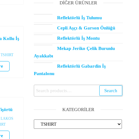
DIĞER ÜRÜNLER
Reflektörlü İş Tulumu
Cepli Aşçı & Garson Önlüğü
Reflektörlü İş Montu
 Kollu İş
Mekap Jeriko Çelik Burunlu
TSHIRT
Ayakkabı
re
Reflektörlü Gabardin İş
Pantalonu
Search
KATEGORILER
işörtü
LAKOS
IRT
re