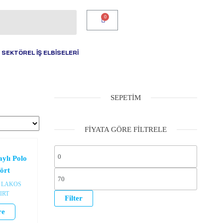
SEKTÖREL İŞ ELBİSELERİ
SEPETIM
FIYATA GÖRE FILTRELE
ylı Polo
ört
LAKOS
IRT
Filter
re