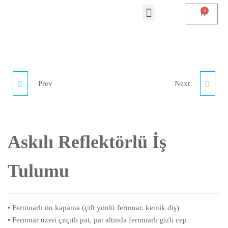
Prev
Next
REFLEKTÖRLÜ İŞ
ACIL TIP TEKNISYENI
TULUMU
BEYAZ TIŞÖRT
Askılı Reflektörlü İş
Tulumu
• Fermuarlı ön kapama (çift yönlü fermuar, kemik diş)
• Fermuar üzeri çıtçıtlı pat, pat altında fermuarlı gizli cep