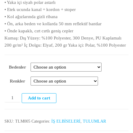
• Yaka içi siyah polar astarlı
• Etek ucunda kanal + kordon + stoper
• Kol ağızlarında gizli ribana
• Ön, arka beden ve kollarda 50 mm reflektif bantlar
• Önde kapaklı, cırt cırtlı geniş cepler
Kumaş: Dış Yüzey: %100 Polyester, 300 Denye, PU Kaplamalı
200 gr/m² İç Dolgu: Elyaf, 200 gr Yaka içi: Polar, %100 Polyester
Bedenler
Renkler
Add to cart
SKU:
TLM005
Categories:
İŞ ELBİSELERİ
,
TULUMLAR