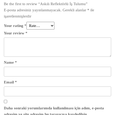
Be the first to review “Askılı Reflektörlü İş Tulumu”
E-posta adresiniz yayınlanmayacak.
Gerekli alanlar
*
ile
işaretlenmişlerdir
Your rating
*
Your review
*
Name
*
Email
*
Daha sonraki yorumlarımda kullanılması için adım, e-posta
adresim ve site adresim bu tarayıcıya kaydedilsin.