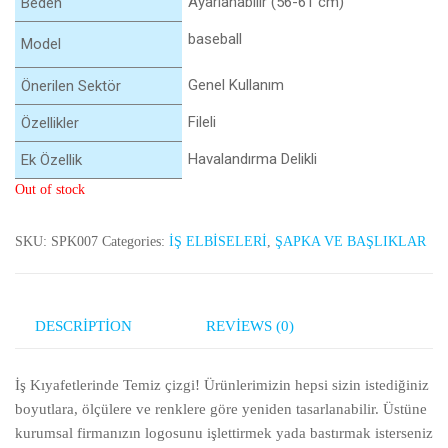
Ayarlanabilir (56-61 cm)
Beden
baseball
Model
Genel Kullanım
Önerilen Sektör
Fileli
Özellikler
Havalandırma Delikli
Ek Özellik
Out of stock
SKU:
SPK007
Categories:
İŞ ELBİSELERİ
,
ŞAPKA VE BAŞLIKLAR
DESCRIPTION
REVIEWS (0)
İş Kıyafetlerinde Temiz çizgi! Ürünlerimizin hepsi sizin istediğiniz
boyutlara, ölçülere ve renklere göre yeniden tasarlanabilir. Üstüne
kurumsal firmanızın logosunu işlettirmek yada bastırmak isterseniz