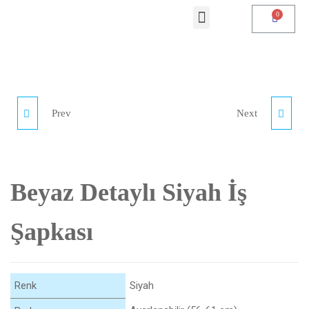
Prev
Next
BEYAZ DETAYLI MAVI
SIYAH İŞ ŞAPKASI
İŞ ŞAPKASI
Beyaz Detaylı Siyah İş
Şapkası
Renk
Siyah