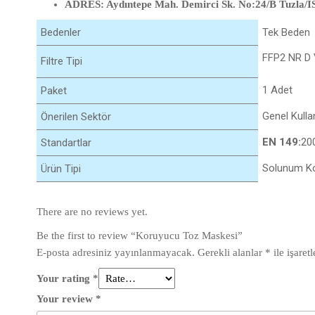
ADRES: Aydıntepe Mah. Demirci Sk. No:24/B Tuzla
Bedenler
Tek Beden
FFP2 NR D V
Filtre Tipi
1 Adet
Paket
Genel Kull
Önerilen Sektör
EN 149:
20
Standartlar
Solunum K
Ürün Tipi
There are no reviews yet.
Be the first to review “Koruyucu Toz Maskesi”
E-posta adresiniz yayınlanmayacak.
Gerekli alanlar
*
ile işaret
Your rating
*
Your review
*