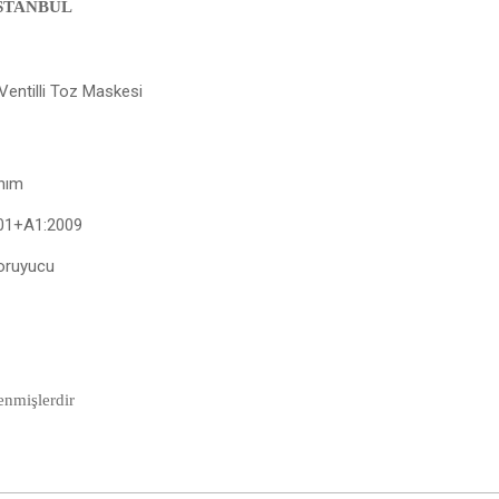
/İSTANBUL
entilli Toz Maskesi
anım
01+A1:2009
oruyucu
lenmişlerdir