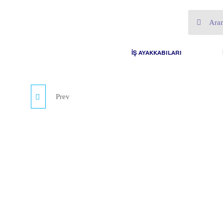
İŞ AYAKKABILARI
Prev
TAM YÜZ SOLUNUM
MAKESI