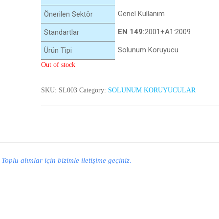
Genel Kullanım
Önerilen Sektör
EN 149:
2001+A1:2009
Standartlar
Solunum Koruyucu
Ürün Tipi
Out of stock
SKU:
SL003
Category:
SOLUNUM KORUYUCULAR
oplu alımlar için bizimle iletişime geçiniz.