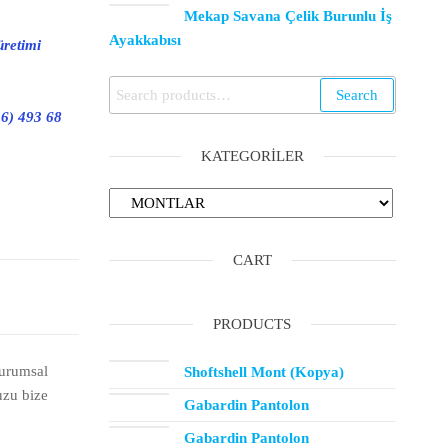
Mekap Savana Çelik Burunlu İş
Ayakkabısı
üretimi
Search
16) 493 68
KATEGORILER
CART
PRODUCTS
kurumsal
Shoftshell Mont (Kopya)
uzu bize
Gabardin Pantolon
Gabardin Pantolon