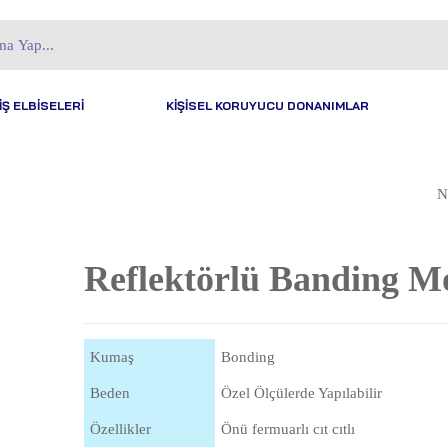
İŞ ELBİSELERİ
KİŞİSEL KORUYUCU DONANIMLAR
N
SOTINA MONT
Reflektörlü Banding M
Kumaş
Bonding
Beden
Özel Ölçülerde Yapılabilir
Özellikler
Önü fermuarlı cıt cıtlı