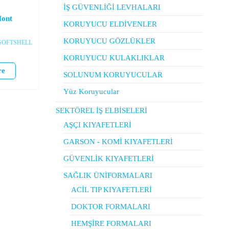
İŞ GÜVENLİĞİ LEVHALARI
Mont
KORUYUCU ELDİVENLER
KORUYUCU GÖZLÜKLER
SOFTSHELL
KORUYUCU KULAKLIKLAR
re
SOLUNUM KORUYUCULAR
Yüz Koruyucular
SEKTÖREL İŞ ELBİSELERİ
AŞÇI KIYAFETLERİ
GARSON - KOMİ KIYAFETLERİ
GÜVENLİK KIYAFETLERİ
SAĞLIK ÜNİFORMALARI
ACİL TIP KIYAFETLERİ
DOKTOR FORMALARI
HEMŞİRE FORMALARI