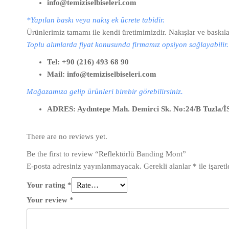
info@temiziselbiseleri.com
*Yapılan baskı veya nakış ek ücrete tabidir.
Ürünlerimiz tamamı ile kendi üretimimizdir. Nakışlar ve baskıla
Toplu alımlarda fiyat konusunda firmamız opsiyon sağlayabilir. T
Tel: +90 (216) 493 68 90
Mail: info@temiziselbiseleri.com
Mağazamıza gelip ürünleri birebir görebilirsiniz.
ADRES: Aydıntepe Mah. Demirci Sk. No:24/B Tuzla
There are no reviews yet.
Be the first to review “Reflektörlü Banding Mont”
E-posta adresiniz yayınlanmayacak.
Gerekli alanlar
*
ile işaret
Your rating
*
Your review
*