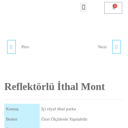
Prev
Next
GABARDIN MONT
BONDING İŞ YELEĞI
Reflektörlü İthal Mont
Kumaş
İçi elyaf ithal parka
Beden
Özel Ölçülerde Yapılabilir