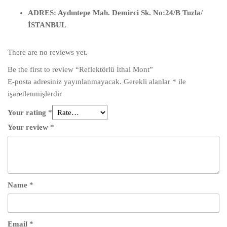
ADRES: Aydıntepe Mah. Demirci Sk. No:24/B Tuzla/
İSTANBUL
There are no reviews yet.
Be the first to review “Reflektörlü İthal Mont”
E-posta adresiniz yayınlanmayacak.
Gerekli alanlar
*
ile
işaretlenmişlerdir
Your rating
*
Your review
*
Name
*
Email
*